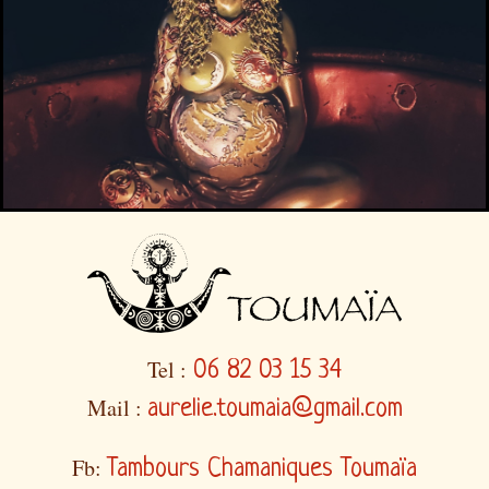
Tel :
06 82 03 15 34
Mail :
aurelie.toumaia@gmail.com
Fb:
Tambours Chamaniques Toumaïa